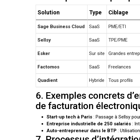
Solution
Type
Ciblage
Sage Business Cloud
SaaS
PME/ETI
Sellsy
SaaS
TPE/PME
Esker
Sur site
Grandes entrep
Factomos
SaaS
Freelances
Quadient
Hybride
Tous profils
6. Exemples concrets d’e
de facturation électroniq
Start-up tech à Paris
: Passage à Sellsy pou
Entreprise industrielle de 250 salariés
: In
Auto-entrepreneur dans le BTP
: Utilisati
7. Processus d’intégratio