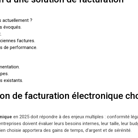
us actuellement ?
es évoqués.
.
ciennes factures.
rs de performance.
mentation.
ipes.
ls existants.
ion de facturation électronique cho
onique
en 2025 doit répondre à des enjeux multiples : conformité léga
 entreprises doivent évaluer leurs besoins internes, leur taille, leur bud
ien choisie apportera des gains de temps, d’argent et de sérénité.