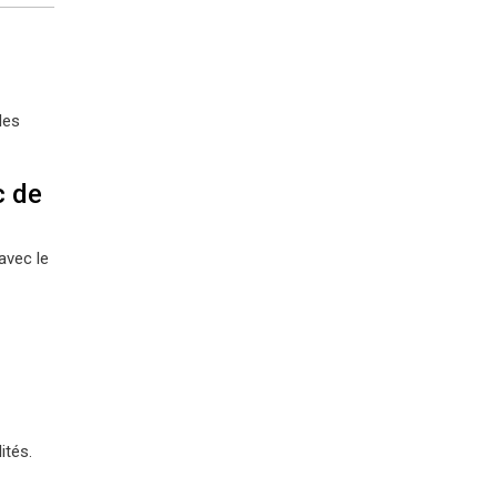
les
c de
avec le
ités.