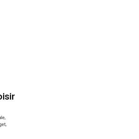
isir
le,
get,