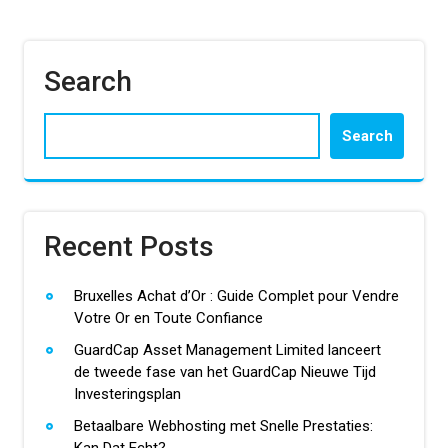
Search
Search
Recent Posts
Bruxelles Achat d’Or : Guide Complet pour Vendre
Votre Or en Toute Confiance
GuardCap Asset Management Limited lanceert
de tweede fase van het GuardCap Nieuwe Tijd
Investeringsplan
Betaalbare Webhosting met Snelle Prestaties:
Kan Dat Echt?