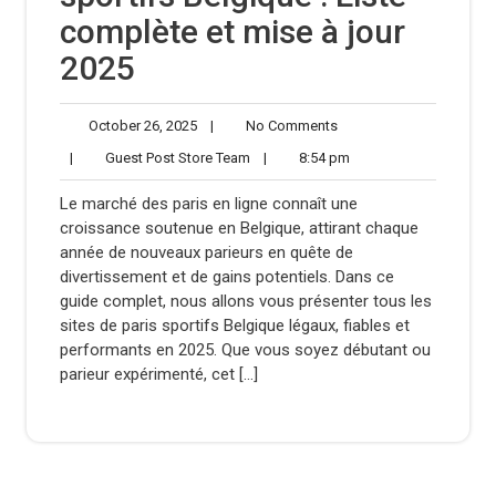
complète et mise à jour
2025
October
No
October 26, 2025
|
No Comments
26,
Comments
Guest
8:54
|
Guest Post Store Team
|
8:54 pm
2025
Post
pm
Store
Le marché des paris en ligne connaît une
Team
croissance soutenue en Belgique, attirant chaque
année de nouveaux parieurs en quête de
divertissement et de gains potentiels. Dans ce
guide complet, nous allons vous présenter tous les
sites de paris sportifs Belgique légaux, fiables et
performants en 2025. Que vous soyez débutant ou
parieur expérimenté, cet […]