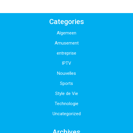
Categories
Algemeen
Amusement
entreprise
IPTV
Nouvelles
Sports
Style de Vie
Technologie
Uncategorized
Archives