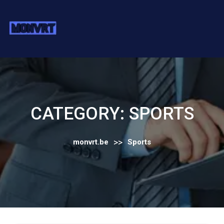
Skip
to
content
CATEGORY:
SPORTS
>>
monvrt.be
Sports