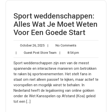
Sport weddenschappen:
Alles Wat Je Moet Weten
Voor Een Goede Start
October
No
October 26, 2025
|
No Comments
26,
Comments
Guest
8:54
|
Guest Post Store Team
|
8:54 pm
2025
Post
pm
Store
Sport weddenschappen zijn een van de meest
Team
spannende en interactieve manieren om betrokken
te raken bij sportevenementen. Het stelt fans in
staat om niet alleen passief te kijken, maar actief te
voorspellen en mogelijk winst te behalen. In
Nederland heeft de legalisering van online gokken
onder de Wet Kansspelen op Afstand (Koa) geleid
tot een […]