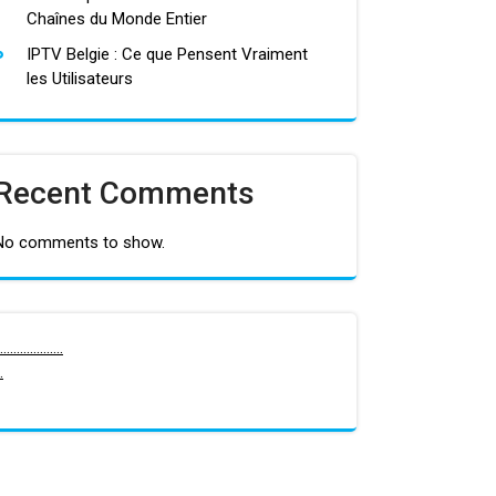
Chaînes du Monde Entier
IPTV Belgie : Ce que Pensent Vraiment
les Utilisateurs
Recent Comments
No comments to show.
.
.
.
.
.
.
.
.
.
.
.
.
.
.
.
.
.
.
.
.