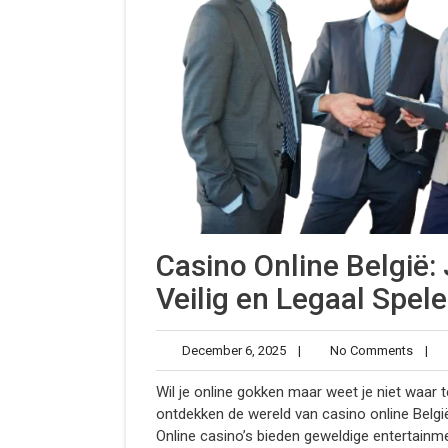
Casino Online België
Veilig en Legaal Spel
December
No
December 6, 2025
|
No Comments
|
6,
Comm
2025
Wil je online gokken maar weet je niet waar 
ontdekken de wereld van casino online België
Online casino’s bieden geweldige entertainmen