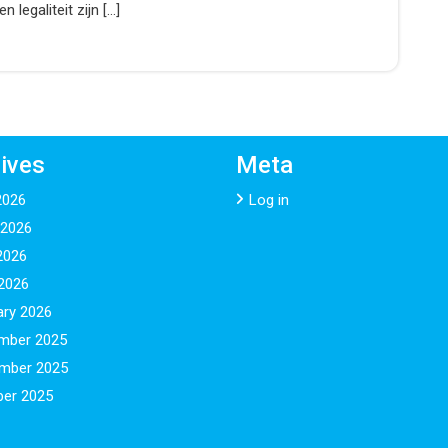
legaliteit zijn […]
ives
Meta
2026
Log in
 2026
2026
 2026
ary 2026
mber 2025
mber 2025
ber 2025