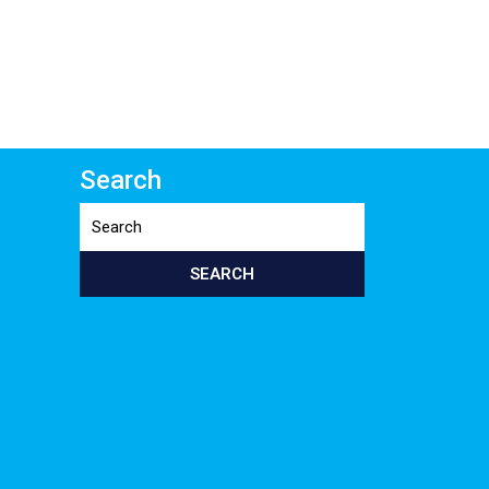
Search