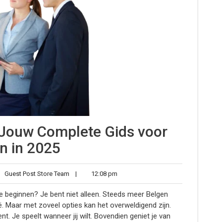
: Jouw Complete Gids voor
en in 2025
Guest
12:08
Guest Post Store Team
|
12:08 pm
ents
Post
pm
Store
te beginnen? Je bent niet alleen. Steeds meer Belgen
Team
. Maar met zoveel opties kan het overweldigend zijn.
t. Je speelt wanneer jij wilt. Bovendien geniet je van