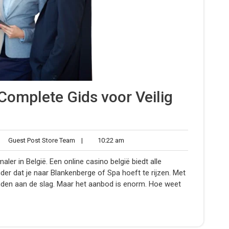
 Complete Gids voor Veilig
Guest
10:22
Guest Post Store Team
|
10:22 am
ments
Post
am
Store
ler in België. Een online casino belgië biedt alle
Team
er dat je naar Blankenberge of Spa hoeft te rijzen. Met
nden aan de slag. Maar het aanbod is enorm. Hoe weet