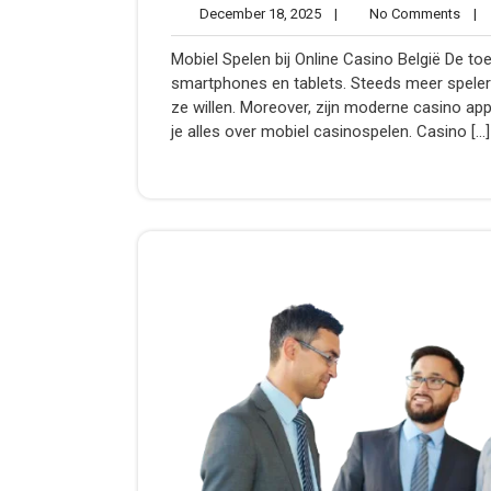
December
No
December 18, 2025
|
No Comments
|
18,
Com
2025
Mobiel Spelen bij Online Casino België De toe
smartphones en tablets. Steeds meer spele
ze willen. Moreover, zijn moderne casino app
je alles over mobiel casinospelen. Casino […]