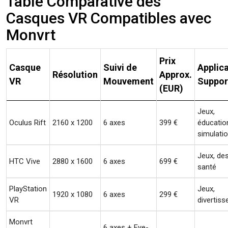
Table Comparative des
Casques VR Compatibles avec
Monvrt
Prix
Casque
Suivi de
Applic
Résolution
Approx.
VR
Mouvement
Suppor
(EUR)
Jeux,
Oculus Rift
2160 x 1200
6 axes
399 €
éducatio
simulati
Jeux, des
HTC Vive
2880 x 1600
6 axes
699 €
santé
PlayStation
Jeux,
1920 x 1080
6 axes
299 €
VR
divertis
Monvrt
6 axes + Eye-