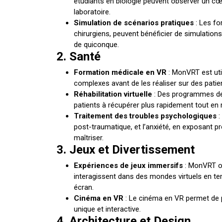
étudiants en biologie peuvent observer un cœ
laboratoire.
Simulation de scénarios pratiques
: Les fo
chirurgiens, peuvent bénéficier de simulations
de quiconque.
2. Santé
Formation médicale en VR
: MonVRT est uti
complexes avant de les réaliser sur des patien
Réhabilitation virtuelle
: Des programmes de 
patients à récupérer plus rapidement tout en 
Traitement des troubles psychologiques
:
post-traumatique, et l’anxiété, en exposant p
maîtriser.
3. Jeux et Divertissement
Expériences de jeux immersifs
: MonVRT of
interagissent dans des mondes virtuels en tem
écran.
Cinéma en VR
: Le cinéma en VR permet de p
unique et interactive.
4. Architecture et Design