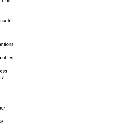
r d’un
curité
entions
ent les
ress
t à
sur
ce