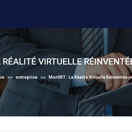
A RÉALITÉ VIRTUELLE RÉINVENTÉ
>>
>>
be
entreprise
MonVRT : La Réalité Virtuelle Réinventée 