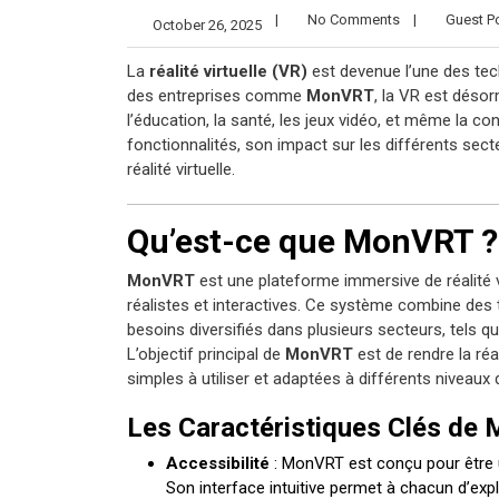
|
No Comments
|
Guest Po
October 26, 2025
La
réalité virtuelle (VR)
est devenue l’une des tec
des entreprises comme
MonVRT
, la VR est désor
l’éducation, la santé, les jeux vidéo, et même la co
fonctionnalités, son impact sur les différents secte
réalité virtuelle.
Qu’est-ce que MonVRT ?
MonVRT
est une plateforme immersive de réalité vi
réalistes et interactives. Ce système combine des
besoins diversifiés dans plusieurs secteurs, tels qu
L’objectif principal de
MonVRT
est de rendre la réa
simples à utiliser et adaptées à différents niveaux d
Les Caractéristiques Clés de
Accessibilité
: MonVRT est conçu pour être ut
Son interface intuitive permet à chacun d’exp