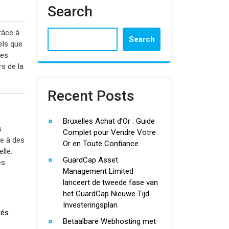
Search
râce à
Search
els que
ses
rs de la
Recent Posts
Bruxelles Achat d’Or : Guide
s
Complet pour Vendre Votre
re à des
Or en Toute Confiance
lle.
GuardCap Asset
es
Management Limited
lanceert de tweede fase van
het GuardCap Nieuwe Tijd
Investeringsplan
tés.
Betaalbare Webhosting met