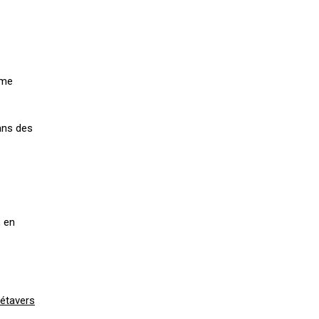
mme
ans des
, en
Métavers