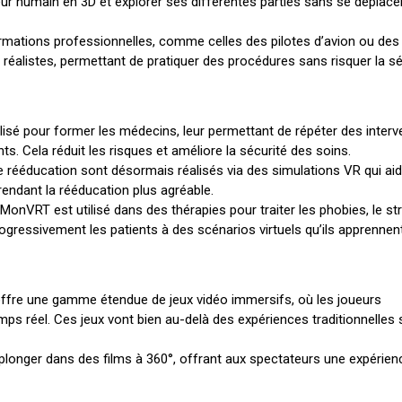
ur humain en 3D et explorer ses différentes parties sans se déplace
rmations professionnelles, comme celles des pilotes d’avion ou des
 réalistes, permettant de pratiquer des procédures sans risquer la sé
lisé pour former les médecins, leur permettant de répéter des interv
ts. Cela réduit les risques et améliore la sécurité des soins.
rééducation sont désormais réalisés via des simulations VR qui aid
rendant la rééducation plus agréable.
 MonVRT est utilisé dans des thérapies pour traiter les phobies, le st
rogressivement les patients à des scénarios virtuels qu’ils apprennen
fre une gamme étendue de jeux vidéo immersifs, où les joueurs
ps réel. Ces jeux vont bien au-delà des expériences traditionnelles 
longer dans des films à 360°, offrant aux spectateurs une expérien