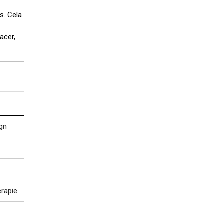
s. Cela
acer,
ign
érapie