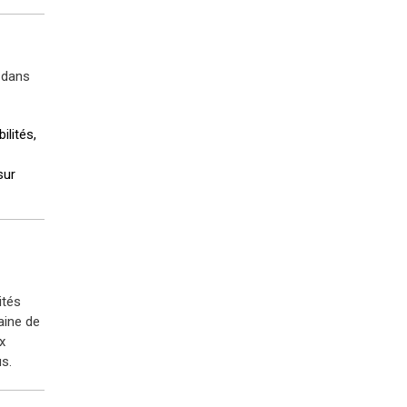
 dans
ilités,
sur
ités
aine de
x
s.