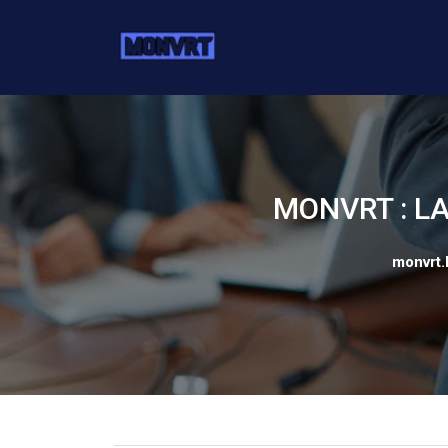
Skip
to
content
MONVRT : L
monvrt.