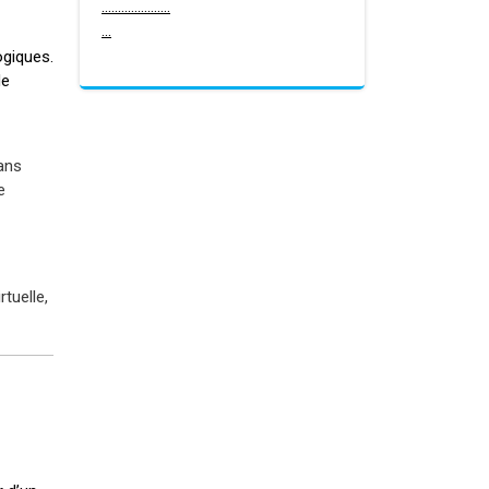
.
.
.
.
.
.
.
.
.
.
.
.
.
.
.
.
.
.
.
.
.
.
.
.
ogiques.
de
ans
e
tuelle,