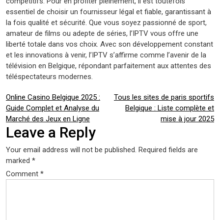
compétitifs. Pour en profiter pleinement, il est toutefois
essentiel de choisir un fournisseur légal et fiable, garantissant à
la fois qualité et sécurité. Que vous soyez passionné de sport,
amateur de films ou adepte de séries, l’IPTV vous offre une
liberté totale dans vos choix. Avec son développement constant
et les innovations à venir, l’IPTV s’affirme comme l’avenir de la
télévision en Belgique, répondant parfaitement aux attentes des
téléspectateurs modernes.
Post
Online Casino Belgique 2025 :
Tous les sites de paris sportifs
Guide Complet et Analyse du
Belgique : Liste complète et
navigation
Marché des Jeux en Ligne
mise à jour 2025
Leave a Reply
Your email address will not be published.
Required fields are
marked
*
Comment
*