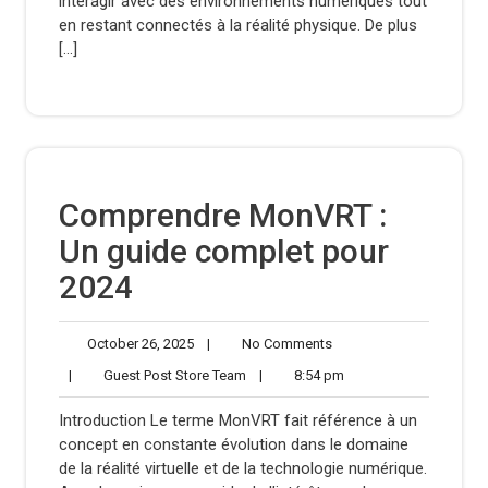
interagir avec des environnements numériques tout
en restant connectés à la réalité physique. De plus
[…]
Comprendre MonVRT :
Un guide complet pour
2024
October
No
October 26, 2025
|
No Comments
26,
Comments
Guest
8:54
|
Guest Post Store Team
|
8:54 pm
2025
Post
pm
Store
Introduction Le terme MonVRT fait référence à un
Team
concept en constante évolution dans le domaine
de la réalité virtuelle et de la technologie numérique.