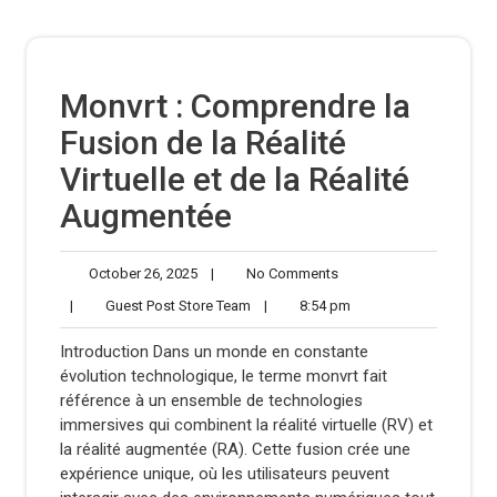
Monvrt : Comprendre la
Fusion de la Réalité
Virtuelle et de la Réalité
Augmentée
October
No
October 26, 2025
|
No Comments
26,
Comments
Guest
8:54
|
Guest Post Store Team
|
8:54 pm
2025
Post
pm
Store
Introduction Dans un monde en constante
Team
évolution technologique, le terme monvrt fait
référence à un ensemble de technologies
immersives qui combinent la réalité virtuelle (RV) et
la réalité augmentée (RA). Cette fusion crée une
expérience unique, où les utilisateurs peuvent