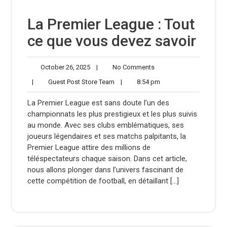
La Premier League : Tout
ce que vous devez savoir
October
No
October 26, 2025
|
No Comments
26,
Comments
Guest
8:54
|
Guest Post Store Team
|
8:54 pm
2025
Post
pm
Store
La Premier League est sans doute l’un des
Team
championnats les plus prestigieux et les plus suivis
au monde. Avec ses clubs emblématiques, ses
joueurs légendaires et ses matchs palpitants, la
Premier League attire des millions de
téléspectateurs chaque saison. Dans cet article,
nous allons plonger dans l’univers fascinant de
cette compétition de football, en détaillant […]