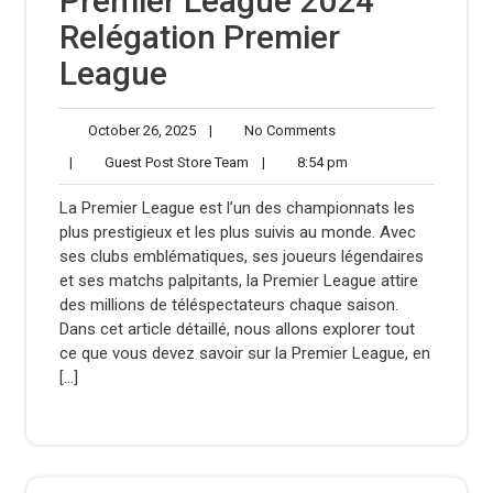
Premier League 2024
Relégation Premier
League
October
No
October 26, 2025
|
No Comments
26,
Comments
Guest
8:54
|
Guest Post Store Team
|
8:54 pm
2025
Post
pm
Store
La Premier League est l’un des championnats les
Team
plus prestigieux et les plus suivis au monde. Avec
ses clubs emblématiques, ses joueurs légendaires
et ses matchs palpitants, la Premier League attire
des millions de téléspectateurs chaque saison.
Dans cet article détaillé, nous allons explorer tout
ce que vous devez savoir sur la Premier League, en
[…]