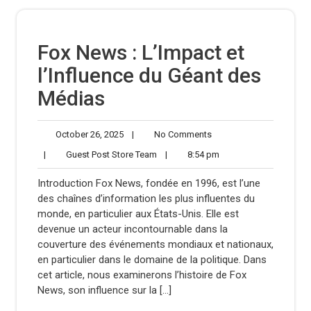
Fox News : L’Impact et
l’Influence du Géant des
Médias
October
No
October 26, 2025
|
No Comments
26,
Comments
Guest
8:54
|
Guest Post Store Team
|
8:54 pm
2025
Post
pm
Store
Introduction Fox News, fondée en 1996, est l’une
Team
des chaînes d’information les plus influentes du
monde, en particulier aux États-Unis. Elle est
devenue un acteur incontournable dans la
couverture des événements mondiaux et nationaux,
en particulier dans le domaine de la politique. Dans
cet article, nous examinerons l’histoire de Fox
News, son influence sur la […]