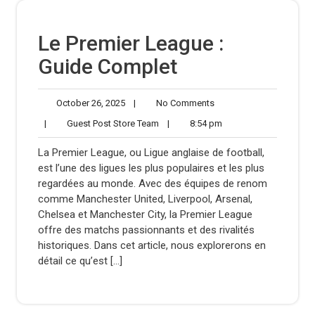
Le Premier League :
Guide Complet
October
No
October 26, 2025
|
No Comments
26,
Comments
Guest
8:54
|
Guest Post Store Team
|
8:54 pm
2025
Post
pm
Store
La Premier League, ou Ligue anglaise de football,
Team
est l’une des ligues les plus populaires et les plus
regardées au monde. Avec des équipes de renom
comme Manchester United, Liverpool, Arsenal,
Chelsea et Manchester City, la Premier League
offre des matchs passionnants et des rivalités
historiques. Dans cet article, nous explorerons en
détail ce qu’est […]