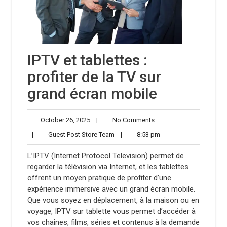
IPTV et tablettes :
profiter de la TV sur
grand écran mobile
October
No
October 26, 2025
|
No Comments
26,
Comments
Guest
8:53
|
Guest Post Store Team
|
8:53 pm
2025
Post
pm
Store
L’IPTV (Internet Protocol Television) permet de
Team
regarder la télévision via Internet, et les tablettes
offrent un moyen pratique de profiter d’une
expérience immersive avec un grand écran mobile.
Que vous soyez en déplacement, à la maison ou en
voyage, IPTV sur tablette vous permet d’accéder à
vos chaînes, films, séries et contenus à la demande