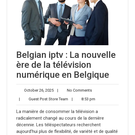
Belgian iptv : La nouvelle
ère de la télévision
numérique en Belgique
October
No
October 26, 2025
|
No Comments
26,
Comments
Guest
8:53
|
Guest Post Store Team
|
8:53 pm
2025
Post
pm
Store
La manière de consommer la télévision a
Team
radicalement changé au cours de la dernière
décennie. Les téléspectateurs recherchent
aujourd’hui plus de flexibilité, de variété et de qualité