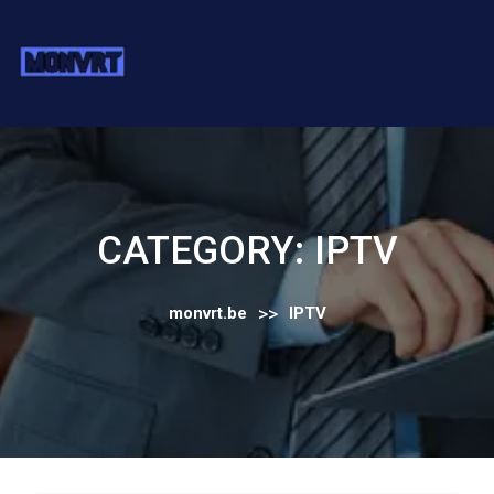
Skip
to
content
CATEGORY:
IPTV
>>
monvrt.be
IPTV