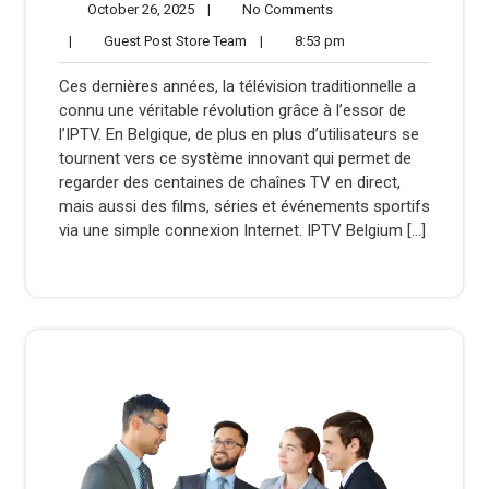
October
No
October 26, 2025
|
No Comments
26,
Comments
Guest
8:53
|
Guest Post Store Team
|
8:53 pm
2025
Post
pm
Store
Ces dernières années, la télévision traditionnelle a
Team
connu une véritable révolution grâce à l’essor de
l’IPTV. En Belgique, de plus en plus d’utilisateurs se
tournent vers ce système innovant qui permet de
regarder des centaines de chaînes TV en direct,
mais aussi des films, séries et événements sportifs
via une simple connexion Internet. IPTV Belgium […]