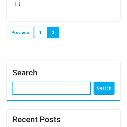
[…]
Posts
Previous
1
2
pagination
Search
Search
Recent Posts