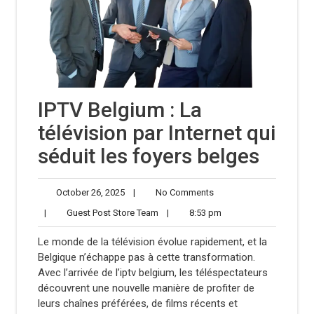
IPTV Belgium : La
télévision par Internet qui
séduit les foyers belges
October
No
October 26, 2025
|
No Comments
26,
Comments
Guest
8:53
|
Guest Post Store Team
|
8:53 pm
2025
Post
pm
Store
Le monde de la télévision évolue rapidement, et la
Team
Belgique n’échappe pas à cette transformation.
Avec l’arrivée de l’iptv belgium, les téléspectateurs
découvrent une nouvelle manière de profiter de
leurs chaînes préférées, de films récents et