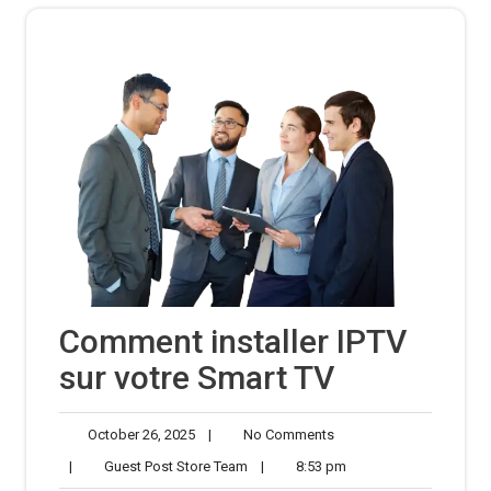
Comment installer IPTV
sur votre Smart TV
October
No
October 26, 2025
|
No Comments
26,
Comments
Guest
8:53
|
Guest Post Store Team
|
8:53 pm
2025
Post
pm