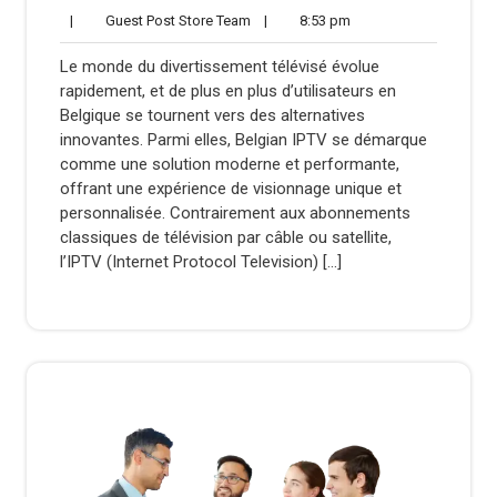
26,
Comments
Guest
8:53
|
Guest Post Store Team
|
8:53 pm
2025
Post
pm
Store
Le monde du divertissement télévisé évolue
Team
rapidement, et de plus en plus d’utilisateurs en
Belgique se tournent vers des alternatives
innovantes. Parmi elles, Belgian IPTV se démarque
comme une solution moderne et performante,
offrant une expérience de visionnage unique et
personnalisée. Contrairement aux abonnements
classiques de télévision par câble ou satellite,
l’IPTV (Internet Protocol Television) […]