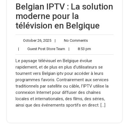
Belgian IPTV : La solution
moderne pour la
télévision en Belgique
October
No
October 26, 2025
|
No Comments
26,
Comments
Guest
8:53
|
Guest Post Store Team
|
8:53 pm
2025
Post
pm
Store
Le paysage télévisuel en Belgique évolue
Team
rapidement, et de plus en plus d’utilisateurs se
tournent vers Belgian iptv pour accéder à leurs
programmes favoris. Contrairement aux services
traditionnels par satellite ou câble, l’IPTV utilise la
connexion Internet pour diffuser des chaînes
locales et internationales, des films, des séries,
ainsi que des événements sportifs en direct. […]