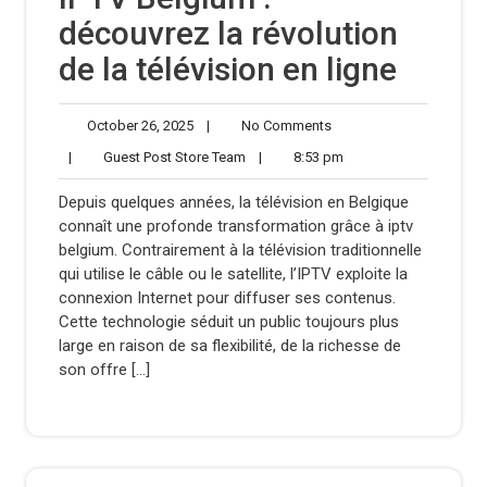
découvrez la révolution
de la télévision en ligne
October
No
October 26, 2025
|
No Comments
26,
Comments
Guest
8:53
|
Guest Post Store Team
|
8:53 pm
2025
Post
pm
Store
Depuis quelques années, la télévision en Belgique
Team
connaît une profonde transformation grâce à iptv
belgium. Contrairement à la télévision traditionnelle
qui utilise le câble ou le satellite, l’IPTV exploite la
connexion Internet pour diffuser ses contenus.
Cette technologie séduit un public toujours plus
large en raison de sa flexibilité, de la richesse de
son offre […]